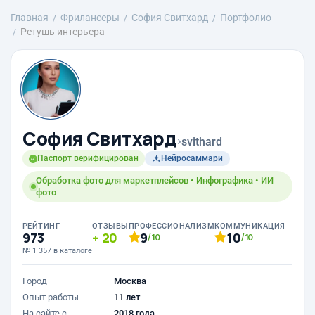
Главная
Фрилансеры
София Свитхард
Портфолио
Ретушь интерьера
София Свитхард
›
svithard
Паспорт верифицирован
Нейросаммари
Обработка фото для маркетплейсов • Инфографика • ИИ
фото
РЕЙТИНГ
ОТЗЫВЫ
ПРОФЕССИОНАЛИЗМ
КОММУНИКАЦИЯ
973
20
9
10
/10
/10
№ 1 357 в каталоге
Город
Москва
Опыт работы
11 лет
На сайте с
2018 года