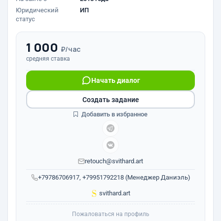
Юридический
ИП
статус
1 000
₽/час
средняя ставка
Начать диалог
Создать задание
Добавить в избранное
retouch@svithard.art
+79786706917, +79951792218 (Менеджер Даниэль)
svithard.art
Пожаловаться на профиль