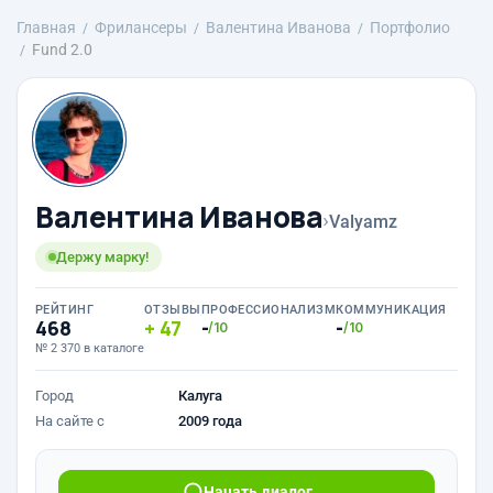
Главная
Фрилансеры
Валентина Иванова
Портфолио
Fund 2.0
Валентина Иванова
›
Valyamz
Держу марку!
РЕЙТИНГ
ОТЗЫВЫ
ПРОФЕССИОНАЛИЗМ
КОММУНИКАЦИЯ
468
47
-
-
/10
/10
№ 2 370 в каталоге
Город
Калуга
На сайте с
2009 года
Начать диалог