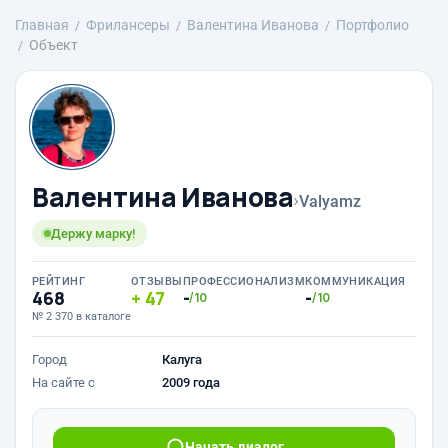
Главная
Фрилансеры
Валентина Иванова
Портфолио
Объект
Валентина Иванова
›
Valyamz
Держу марку!
РЕЙТИНГ
ОТЗЫВЫ
ПРОФЕССИОНАЛИЗМ
КОММУНИКАЦИЯ
468
47
-
-
/10
/10
№ 2 370 в каталоге
Город
Калуга
На сайте с
2009 года
Начать диалог