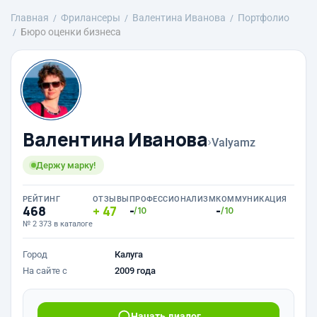
Главная
Фрилансеры
Валентина Иванова
Портфолио
Бюро оценки бизнеса
Валентина Иванова
›
Valyamz
Держу марку!
РЕЙТИНГ
ОТЗЫВЫ
ПРОФЕССИОНАЛИЗМ
КОММУНИКАЦИЯ
468
47
-
-
/10
/10
№ 2 373 в каталоге
Город
Калуга
На сайте с
2009 года
Начать диалог