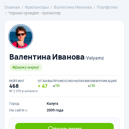
Главная
Фрилансеры
Валентина Иванова
Портфолио
Черная орхидея - презентер
Валентина Иванова
›
Valyamz
Держу марку!
РЕЙТИНГ
ОТЗЫВЫ
ПРОФЕССИОНАЛИЗМ
КОММУНИКАЦИЯ
468
47
-
-
/10
/10
№ 2 370 в каталоге
Город
Калуга
На сайте с
2009 года
Начать диалог