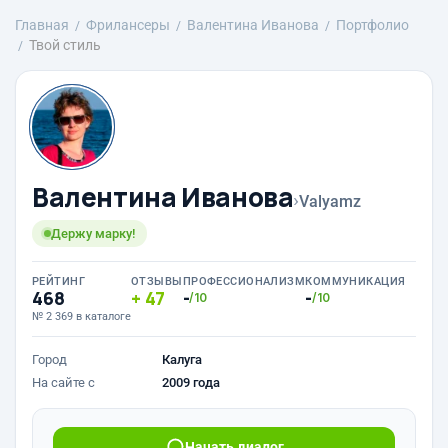
Главная
Фрилансеры
Валентина Иванова
Портфолио
Твой стиль
Валентина Иванова
›
Valyamz
Держу марку!
РЕЙТИНГ
ОТЗЫВЫ
ПРОФЕССИОНАЛИЗМ
КОММУНИКАЦИЯ
468
47
-
-
/10
/10
№ 2 369 в каталоге
Город
Калуга
На сайте с
2009 года
Начать диалог