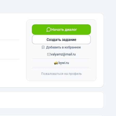
Начать диалог
Создать задание
Добавить в избранное
valyamz@mail.ru
bywi.ru
Пожаловаться на профиль