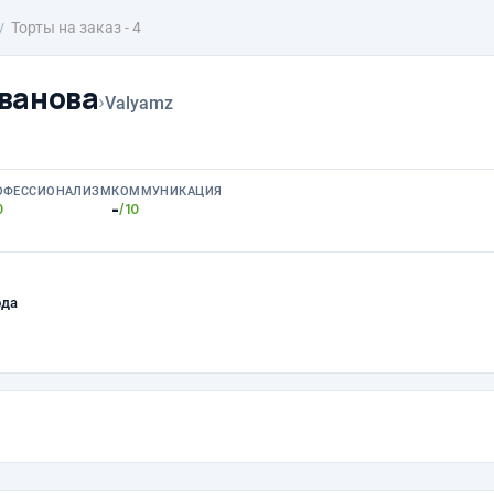
Торты на заказ - 4
ванова
›
Valyamz
ОФЕССИОНАЛИЗМ
КОММУНИКАЦИЯ
-
0
/10
ода