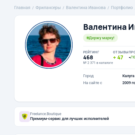
Главная
Фрилансеры
Валентина Иванова
Портфолио
Валентина И
Держу марку!
РЕЙТИНГ
ОТЗЫВЫ
ПР
468
47
-
/1
№ 2 371 в каталоге
Город
Калуга
На сайте с
2009 г
Freelance.Boutique
Премиум-сервис для лучших исполнителей