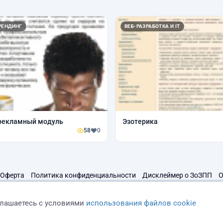
РЕНДИНГ
ВЕБ-РАЗРАБОТКА И IT
 рекламный модуль
Эзотерика
58
0
Оферта
Политика конфиденциальности
Дисклеймер о ЗоЗПП
О
глашаетесь с условиями
использования файлов cookie