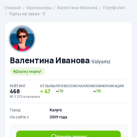
Главная
Фрилансеры
Валентина Иванова
Портфолио
Торты на заказ - 3
Валентина Иванова
›
Valyamz
Держу марку!
РЕЙТИНГ
ОТЗЫВЫ
ПРОФЕССИОНАЛИЗМ
КОММУНИКАЦИЯ
468
47
-
-
/10
/10
№ 2 373 в каталоге
Город
Калуга
На сайте с
2009 года
Начать диалог