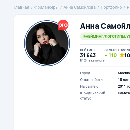
Главная
Фрилансеры
Анна Самойлова
Портфолио
Р
Анна Самой
НЕЙМИНГ/ЛОГОТИПЫ/УПА
РЕЙТИНГ
ОТЗЫВЫ
ПРОФ
31 643
110
1
№ 24 в каталоге
Город
Москв
Опыт работы
15 лет
На сайте с
2011 г
Юридический
Самоз
статус