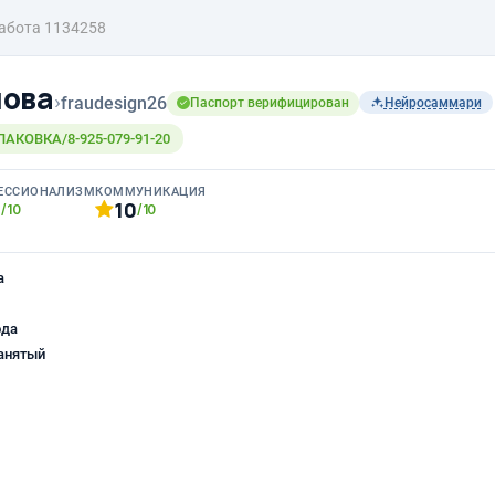
абота 1134258
лова
›
fraudesign26
Паспорт верифицирован
Нейросаммари
КОВКА/8-925-079-91-20
ЕССИОНАЛИЗМ
КОММУНИКАЦИЯ
0
10
/10
/10
а
ода
анятый