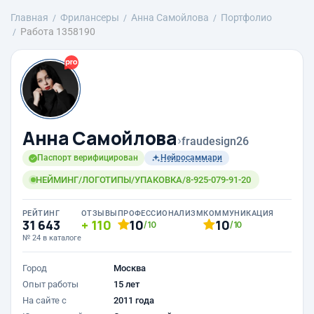
Главная
Фрилансеры
Анна Самойлова
Портфолио
Работа 1358190
Анна Самойлова
›
fraudesign26
Паспорт верифицирован
Нейросаммари
НЕЙМИНГ/ЛОГОТИПЫ/УПАКОВКА/8-925-079-91-20
РЕЙТИНГ
ОТЗЫВЫ
ПРОФЕССИОНАЛИЗМ
КОММУНИКАЦИЯ
31 643
110
10
10
/10
/10
№ 24 в каталоге
Город
Москва
Опыт работы
15 лет
На сайте с
2011 года