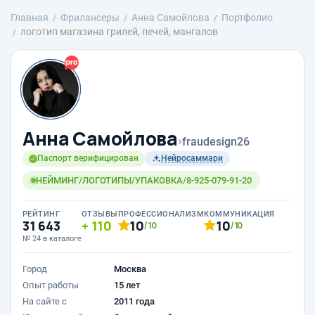
Главная
Фрилансеры
Анна Самойлова
Портфолио
логотип магазина грилей, печей, мангалов
Анна Самойлова
›
fraudesign26
Паспорт верифицирован
Нейросаммари
НЕЙМИНГ/ЛОГОТИПЫ/УПАКОВКА/8-925-079-91-20
РЕЙТИНГ
ОТЗЫВЫ
ПРОФЕССИОНАЛИЗМ
КОММУНИКАЦИЯ
31 643
110
10
10
/10
/10
№ 24 в каталоге
Город
Москва
Опыт работы
15 лет
На сайте с
2011 года