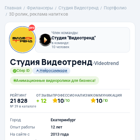
Главная
Фрилансеры
Студия Видеотренд
Портфолио
3D ролик, реклама напитков
Член команды:
Студия "Видеотренд"
в команде:
10 человек
Студия Видеотренд
›
Videotrend
Сбер ID
Нейросаммари
Анимационные видеоролики для бизнеса!
РЕЙТИНГ
ОТЗЫВЫ
ПРОФЕССИОНАЛИЗМ
КОММУНИКАЦИЯ
21 828
12
10
10
/10
/10
№ 39 в каталоге
Город
Екатеринбург
Опыт работы
12 лет
На сайте с
2013 года