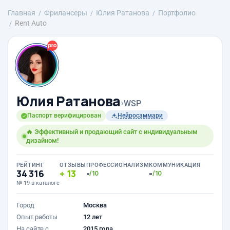
Главная
Фрилансеры
Юлия Ратанова
Портфолио
Rent Auto
Юлия Ратанова
›
WSP
Паспорт верифицирован
Нейросаммари
🔥 Эффективный и продающий сайт с индивидуальным
дизайном!
РЕЙТИНГ
ОТЗЫВЫ
ПРОФЕССИОНАЛИЗМ
КОММУНИКАЦИЯ
34 316
13
-
-
/10
/10
№ 19 в каталоге
Город
Москва
Опыт работы
12 лет
На сайте с
2015 года