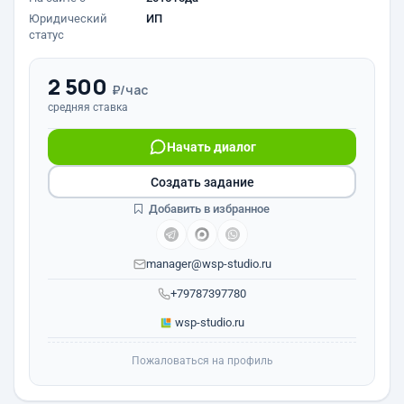
Юридический
ИП
статус
2 500
₽/час
средняя ставка
Начать диалог
Создать задание
Добавить в избранное
manager@wsp-studio.ru
+79787397780
wsp-studio.ru
Пожаловаться на профиль