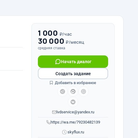
1 000
₽/час
30 000
₽/месяц
средняя ставка
Начать диалог
Создать задание
Добавить в избранное
lvdservice@yandex.ru
https://wa.me/79230482139
skyflux.ru