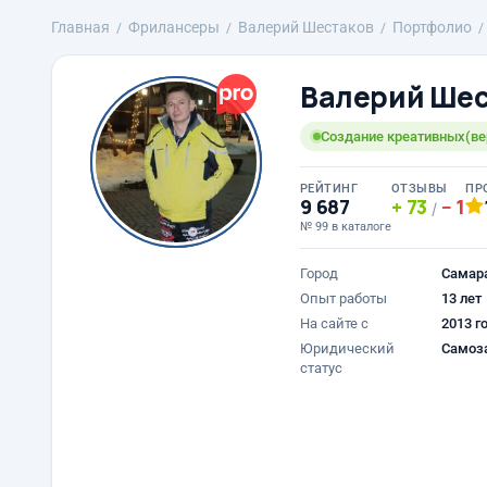
Главная
Фрилансеры
Валерий Шестаков
Портфолио
Валерий Шес
Создание креативных(ве
РЕЙТИНГ
ОТЗЫВЫ
ПР
9 687
73
1
/
№ 99 в каталоге
Город
Самар
Опыт работы
13 лет
На сайте с
2013 г
Юридический
Самоз
статус