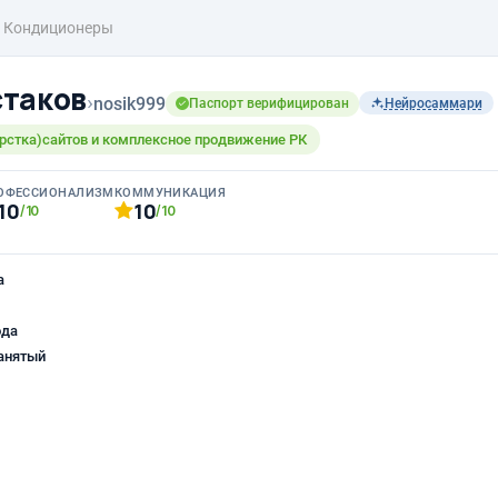
Кондиционеры
таков
›
nosik999
Паспорт верифицирован
Нейросаммари
рстка)сайтов и комплексное продвижение РК
ОФЕССИОНАЛИЗМ
КОММУНИКАЦИЯ
10
10
/10
/10
а
ода
анятый