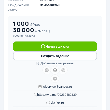
Юридический
Самозанятый
статус
1 000
₽/час
30 000
₽/месяц
средняя ставка
Начать диалог
Создать задание
Добавить в избранное
lvdservice@yandex.ru
https://wa.me/79230482139
skyflux.ru