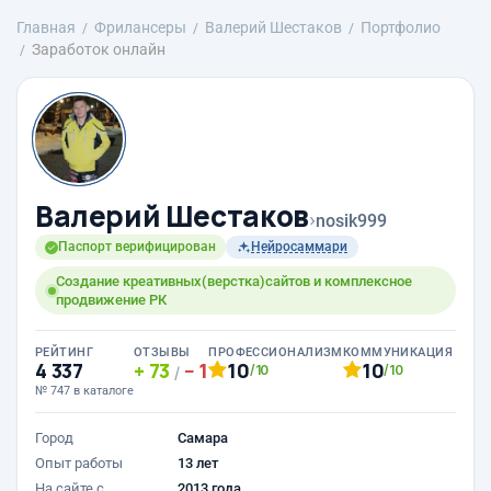
Главная
Фрилансеры
Валерий Шестаков
Портфолио
Заработок онлайн
Валерий Шестаков
›
nosik999
Паспорт верифицирован
Нейросаммари
Создание креативных(верстка)сайтов и комплексное
продвижение РК
РЕЙТИНГ
ОТЗЫВЫ
ПРОФЕССИОНАЛИЗМ
КОММУНИКАЦИЯ
4 337
73
1
10
10
/10
/10
/
№ 747 в каталоге
Город
Самара
Опыт работы
13 лет
На сайте с
2013 года