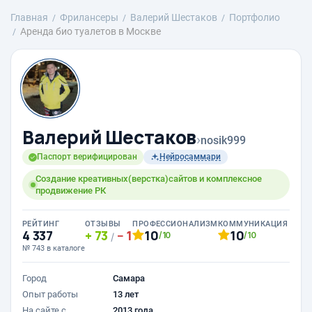
Главная
Фрилансеры
Валерий Шестаков
Портфолио
Аренда био туалетов в Москве
Валерий Шестаков
›
nosik999
Паспорт верифицирован
Нейросаммари
Создание креативных(верстка)сайтов и комплексное
продвижение РК
РЕЙТИНГ
ОТЗЫВЫ
ПРОФЕССИОНАЛИЗМ
КОММУНИКАЦИЯ
4 337
73
1
10
10
/10
/10
/
№ 743 в каталоге
Город
Самара
Опыт работы
13 лет
На сайте с
2013 года