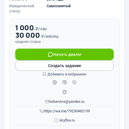
Юридический
Самозанятый
статус
1 000
₽/час
30 000
₽/месяц
средняя ставка
Начать диалог
Создать задание
Добавить в избранное
lvdservice@yandex.ru
https://wa.me/79230482139
skyflux.ru