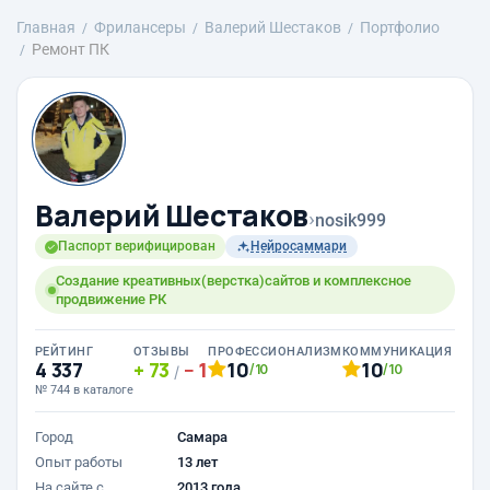
Главная
Фрилансеры
Валерий Шестаков
Портфолио
Ремонт ПК
Валерий Шестаков
›
nosik999
Паспорт верифицирован
Нейросаммари
Создание креативных(верстка)сайтов и комплексное
продвижение РК
РЕЙТИНГ
ОТЗЫВЫ
ПРОФЕССИОНАЛИЗМ
КОММУНИКАЦИЯ
4 337
73
1
10
10
/10
/10
/
№ 744 в каталоге
Город
Самара
Опыт работы
13 лет
На сайте с
2013 года