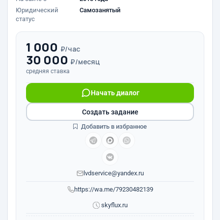
Юридический
Самозанятый
статус
1 000
₽/час
30 000
₽/месяц
средняя ставка
Начать диалог
Создать задание
Добавить в избранное
lvdservice@yandex.ru
https://wa.me/79230482139
skyflux.ru