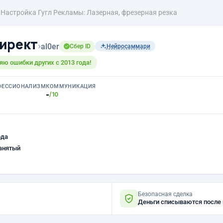
Настройка Гугл Рекламы: Лазерная, фрезерная резка
ирект
›
al0er
Сбер ID
Нейросаммари
яю ошибки других с 2013 года!
ФЕССИОНАЛИЗМ
КОММУНИКАЦИЯ
-
/10
ода
анятый
Безопасная сделка
Деньги списываются после