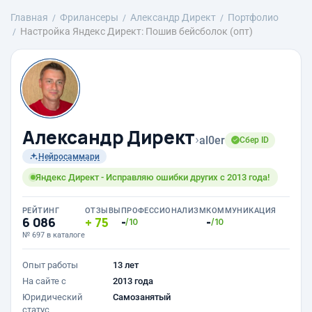
Главная
Фрилансеры
Александр Директ
Портфолио
Настройка Яндекс Директ: Пошив бейсболок (опт)
Александр Директ
›
al0er
Сбер ID
Нейросаммари
Яндекс Директ - Исправляю ошибки других с 2013 года!
РЕЙТИНГ
ОТЗЫВЫ
ПРОФЕССИОНАЛИЗМ
КОММУНИКАЦИЯ
6 086
75
-
-
/10
/10
№ 697 в каталоге
Опыт работы
13 лет
На сайте с
2013 года
Юридический
Самозанятый
статус