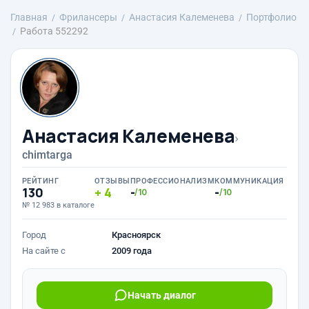
Главная
Фрилансеры
Анастасия Калеменева
Портфолио
Работа 552292
Анастасия Калеменева
›
chimtarga
РЕЙТИНГ
ОТЗЫВЫ
ПРОФЕССИОНАЛИЗМ
КОММУНИКАЦИЯ
130
4
-
-
/10
/10
№ 12 983 в каталоге
Город
Красноярск
На сайте с
2009 года
Начать диалог