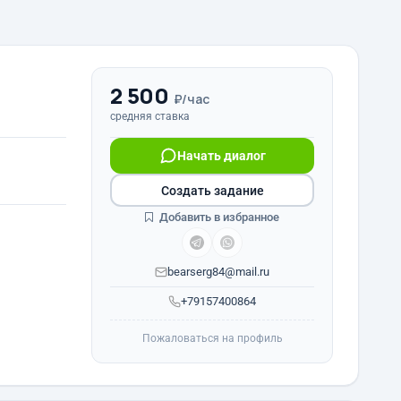
2 500
₽/час
средняя ставка
Начать диалог
Создать задание
Добавить в избранное
bearserg84@mail.ru
+79157400864
Пожаловаться на профиль