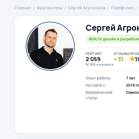
Главная
Фрилансеры
Сергей Агрономов
Портфолио
Сергей Агро
UX/UI дизайн и разработ
РЕЙТИНГ
ОТЗЫВЫ
ПРО
2 059
31
1
№ 900 в каталоге
Опыт работы
7 лет
На сайте с
2018 г
Юридический
Самоз
статус