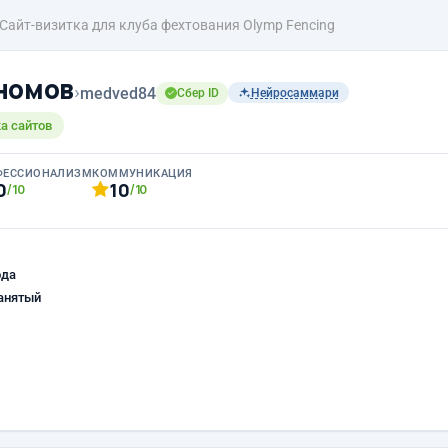
Сайт-визитка для клуба фехтования Olymp Fencing
номов
›
medved84
Сбер ID
Нейросаммари
ка сайтов
ФЕССИОНАЛИЗМ
КОММУНИКАЦИЯ
0
10
/10
/10
ода
анятый