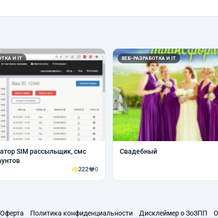
ТКА И IT
ВЕБ-РАЗРАБОТКА И IT
атор SIM рассыльщик, смс
Свадебный
аунтов
222
0
Оферта
Политика конфиденциальности
Дисклеймер о ЗоЗПП
О