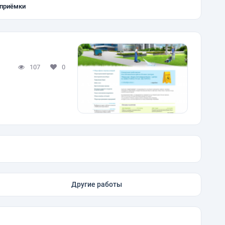
 приёмки
107
0
Другие работы