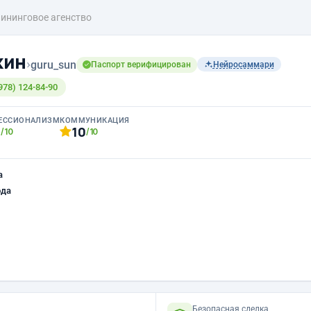
ининговое агенство
кин
›
guru_sun
Паспорт верифицирован
Нейросаммари
978) 124-84-90
ЕССИОНАЛИЗМ
КОММУНИКАЦИЯ
0
10
/10
/10
а
ода
Безопасная сделка