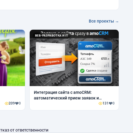
Все проекты →
ВЕБ-РАЗРАБОТКА И IT
Интеграция сайта с amoCRM:
автоматический прием заявок и
209
0
управление сделками для бизнеса
131
0
автозапчастей
тказ от ответственности