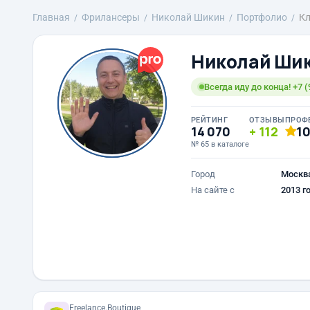
Главная
Фрилансеры
Николай Шикин
Портфолио
Кл
Николай Ши
Всегда иду до конца! +7 (
РЕЙТИНГ
ОТЗЫВЫ
ПРОФ
14 070
112
1
№ 65 в каталоге
Город
Москв
На сайте с
2013 г
Freelance.Boutique