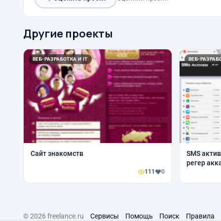
Другие проекты
ВЕБ-РАЗРАБОТКА И IT
ВЕБ-РАЗРАБО
Сайт знакомств
SMS актив
регер акк
111
0
© 2026 freelance.ru
Сервисы
Помощь
Поиск
Правила