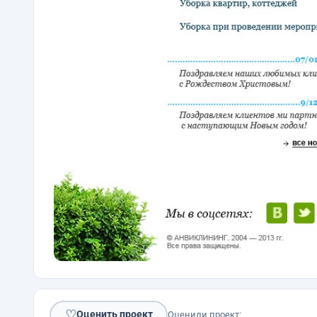
♡
Оценить проект
Оценили проект: