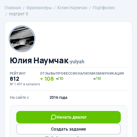
Главная
Фрилансеры
Юлия Наумчак
Портфолио
портрет 5
Юлия Наумчак
›
yulyah
РЕЙТИНГ
ОТЗЫВЫ
ПРОФЕССИОНАЛИЗМ
КОММУНИКАЦИЯ
812
108
-
-
/10
/10
№ 1 497 в каталоге
На сайте с
2016 года
Начать диалог
Создать задание