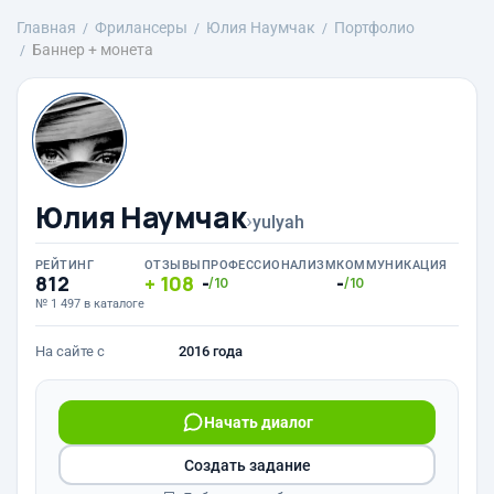
Главная
Фрилансеры
Юлия Наумчак
Портфолио
Баннер + монета
Юлия Наумчак
›
yulyah
РЕЙТИНГ
ОТЗЫВЫ
ПРОФЕССИОНАЛИЗМ
КОММУНИКАЦИЯ
812
108
-
-
/10
/10
№ 1 497 в каталоге
На сайте с
2016 года
Начать диалог
Создать задание