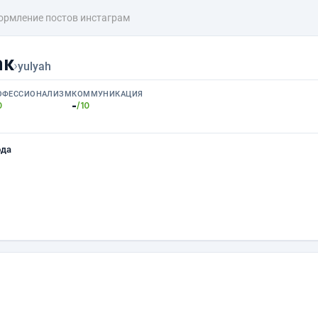
рмление постов инстаграм
ак
›
yulyah
ОФЕССИОНАЛИЗМ
КОММУНИКАЦИЯ
-
0
/10
ода