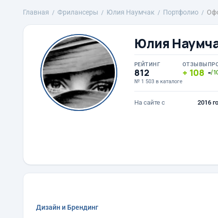
Главная
Фрилансеры
Юлия Наумчак
Портфолио
Офо
Юлия Наумч
РЕЙТИНГ
ОТЗЫВЫ
ПР
812
108
-
/1
№ 1 503 в каталоге
На сайте с
2016 г
Дизайн и Брендинг