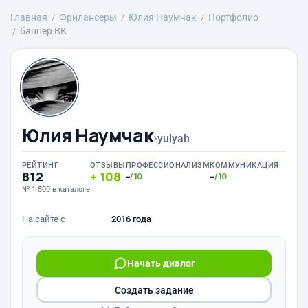
Главная
Фрилансеры
Юлия Наумчак
Портфолио
баннер ВК
Юлия Наумчак
›
yulyah
РЕЙТИНГ
ОТЗЫВЫ
ПРОФЕССИОНАЛИЗМ
КОММУНИКАЦИЯ
812
108
-
-
/10
/10
№ 1 500 в каталоге
На сайте с
2016 года
Начать диалог
Создать задание