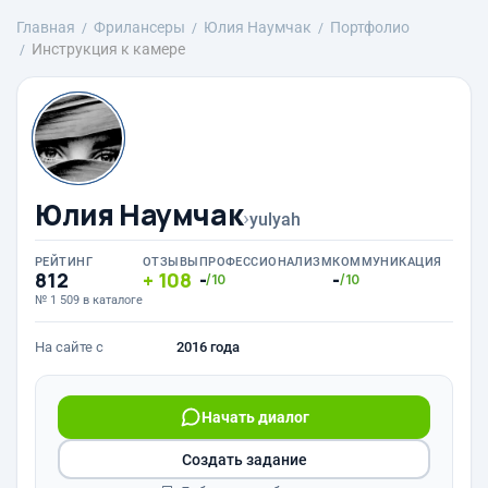
Главная
Фрилансеры
Юлия Наумчак
Портфолио
Инструкция к камере
Юлия Наумчак
›
yulyah
РЕЙТИНГ
ОТЗЫВЫ
ПРОФЕССИОНАЛИЗМ
КОММУНИКАЦИЯ
812
108
-
-
/10
/10
№ 1 509 в каталоге
На сайте с
2016 года
Начать диалог
Создать задание