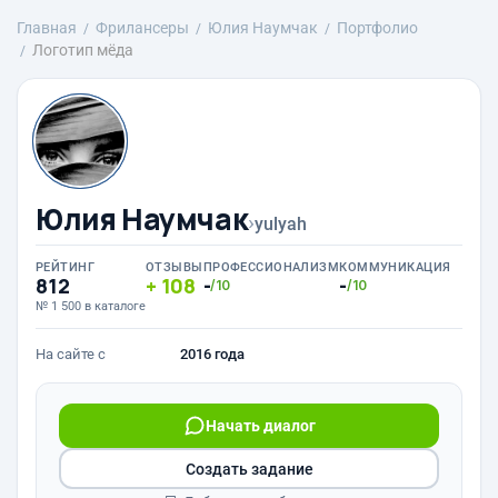
Главная
Фрилансеры
Юлия Наумчак
Портфолио
Логотип мёда
Юлия Наумчак
›
yulyah
РЕЙТИНГ
ОТЗЫВЫ
ПРОФЕССИОНАЛИЗМ
КОММУНИКАЦИЯ
812
108
-
-
/10
/10
№ 1 500 в каталоге
На сайте с
2016 года
Начать диалог
Создать задание