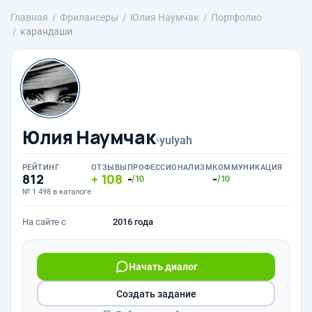
Главная
Фрилансеры
Юлия Наумчак
Портфолио
карандаши
Юлия Наумчак
›
yulyah
РЕЙТИНГ
ОТЗЫВЫ
ПРОФЕССИОНАЛИЗМ
КОММУНИКАЦИЯ
812
108
-
-
/10
/10
№ 1 498 в каталоге
На сайте с
2016 года
Начать диалог
Создать задание