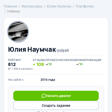
Главная
Фрилансеры
Юлия Наумчак
Портфолио
Неймар
Юлия Наумчак
›
yulyah
РЕЙТИНГ
ОТЗЫВЫ
ПРОФЕССИОНАЛИЗМ
КОММУНИКАЦИЯ
812
108
-
-
/10
/10
№ 1 496 в каталоге
На сайте с
2016 года
Начать диалог
Создать задание