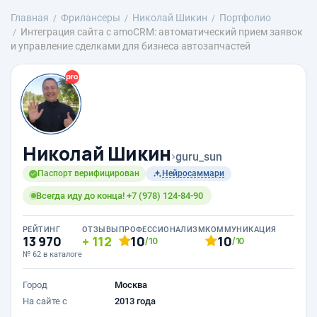
Главная
Фрилансеры
Николай Шикин
Портфолио
Интеграция сайта с amoCRM: автоматический прием заявок
и управление сделками для бизнеса автозапчастей
Николай Шикин
›
guru_sun
Паспорт верифицирован
Нейросаммари
Всегда иду до конца! +7 (978) 124-84-90
РЕЙТИНГ
ОТЗЫВЫ
ПРОФЕССИОНАЛИЗМ
КОММУНИКАЦИЯ
13 970
112
10
10
/10
/10
№ 62 в каталоге
Город
Москва
На сайте с
2013 года