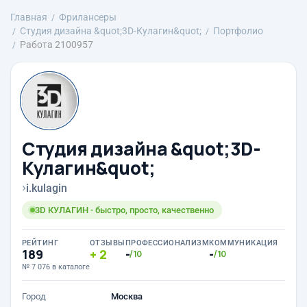
Главная
Фрилансеры
Студия дизайна &quot;3D-Кулагин&quot;
Портфолио
Работа 2100957
Студия дизайна &quot;3D-
Кулагин&quot;
›
i.kulagin
3D КУЛАГИН - быстро, просто, качественно
РЕЙТИНГ
ОТЗЫВЫ
ПРОФЕССИОНАЛИЗМ
КОММУНИКАЦИЯ
189
2
-
-
/10
/10
№ 7 076 в каталоге
Город
Москва