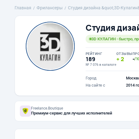
Главная
Фрилансеры
Студия дизайна &quot;3D-Кулагин
Студия диза
3D КУЛАГИН - быстро, пр
РЕЙТИНГ
ОТЗЫВЫ
ПР
189
2
-
/1
№ 7 076 в каталоге
Город
Москв
На сайте с
2014 г
Freelance.Boutique
Премиум-сервис для лучших исполнителей