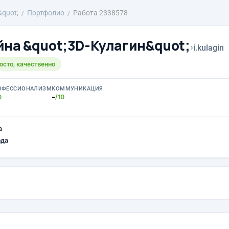
&quot;
Портфолио
Работа 2338578
йна &quot;3D-Кулагин&quot;
›
i.kulagin
осто, качественно
ОФЕССИОНАЛИЗМ
КОММУНИКАЦИЯ
-
0
/10
а
ода