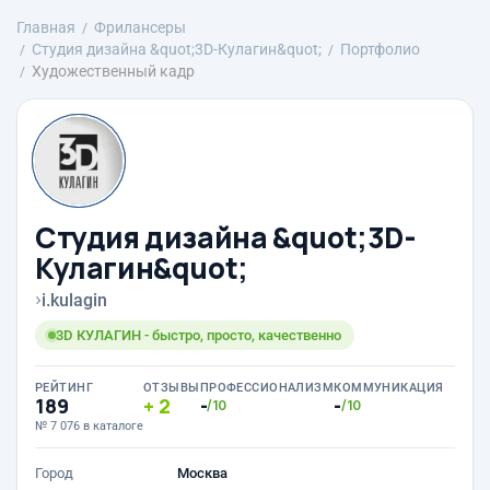
Главная
Фрилансеры
Студия дизайна &quot;3D-Кулагин&quot;
Портфолио
Художественный кадр
Студия дизайна &quot;3D-
Кулагин&quot;
›
i.kulagin
3D КУЛАГИН - быстро, просто, качественно
РЕЙТИНГ
ОТЗЫВЫ
ПРОФЕССИОНАЛИЗМ
КОММУНИКАЦИЯ
189
2
-
-
/10
/10
№ 7 076 в каталоге
Город
Москва