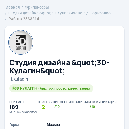
Главная
Фрилансеры
Студия дизайна &quot;3D-Кулагин&quot;
Портфолио
Работа 2338614
Студия дизайна &quot;3D-
Кулагин&quot;
›
i.kulagin
3D КУЛАГИН - быстро, просто, качественно
РЕЙТИНГ
ОТЗЫВЫ
ПРОФЕССИОНАЛИЗМ
КОММУНИКАЦИЯ
189
2
-
-
/10
/10
№ 7 076 в каталоге
Город
Москва