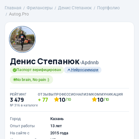
Главная
Фрилансеры
Денис Степанюк
Портфолио
Autog.Pro
Денис Степанюк
›
Apdnnb
Паспорт верифицирован
Нейросаммари
No brain, No pain :)
РЕЙТИНГ
ОТЗЫВЫ
ПРОФЕССИОНАЛИЗМ
КОММУНИКАЦИЯ
3 479
77
10
10
/10
/10
№ 316 в каталоге
Город
Казань
Опыт работы
13 лет
На сайте с
2015 года