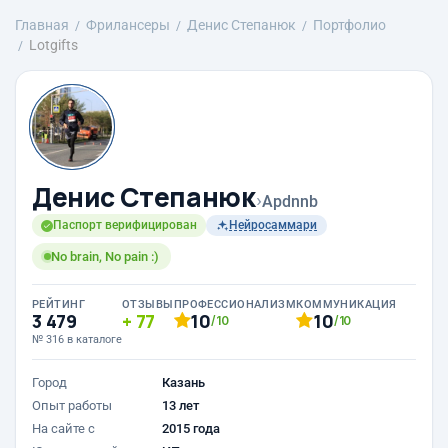
Главная
Фрилансеры
Денис Степанюк
Портфолио
Lotgifts
Денис Степанюк
›
Apdnnb
Паспорт верифицирован
Нейросаммари
No brain, No pain :)
РЕЙТИНГ
ОТЗЫВЫ
ПРОФЕССИОНАЛИЗМ
КОММУНИКАЦИЯ
3 479
77
10
10
/10
/10
№ 316 в каталоге
Город
Казань
Опыт работы
13 лет
На сайте с
2015 года