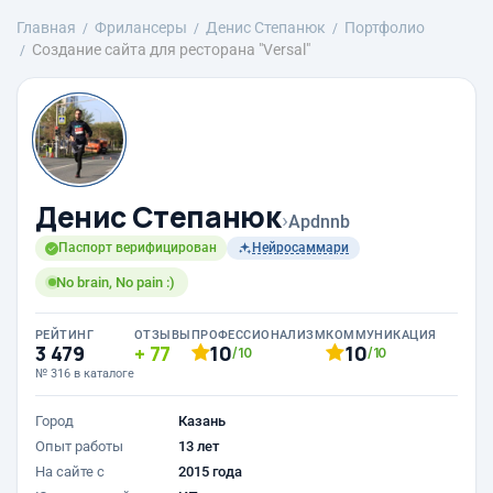
Главная
Фрилансеры
Денис Степанюк
Портфолио
Создание сайта для ресторана "Versal"
Денис Степанюк
›
Apdnnb
Паспорт верифицирован
Нейросаммари
No brain, No pain :)
РЕЙТИНГ
ОТЗЫВЫ
ПРОФЕССИОНАЛИЗМ
КОММУНИКАЦИЯ
3 479
77
10
10
/10
/10
№ 316 в каталоге
Город
Казань
Опыт работы
13 лет
На сайте с
2015 года