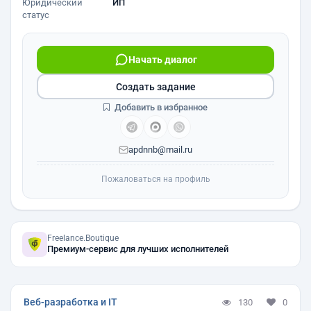
Юридический
ИП
статус
Начать диалог
Создать задание
Добавить в избранное
apdnnb@mail.ru
Пожаловаться на профиль
Freelance.Boutique
Премиум-сервис для лучших исполнителей
Веб-разработка и IT
130
0