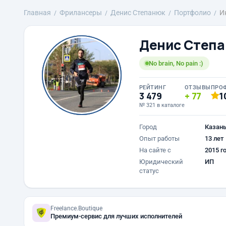
Главная
Фрилансеры
Денис Степанюк
Портфолио
И
Денис Степ
No brain, No pain :)
РЕЙТИНГ
ОТЗЫВЫ
ПРО
3 479
77
1
№ 321 в каталоге
Город
Казан
Опыт работы
13 лет
На сайте с
2015 г
Юридический
ИП
статус
Freelance.Boutique
Премиум-сервис для лучших исполнителей