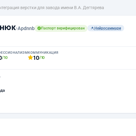
нтеграция верстки для завода имени В.А. Дегтярева
анюк
›
Apdnnb
Паспорт верифицирован
Нейросаммари
ФЕССИОНАЛИЗМ
КОММУНИКАЦИЯ
0
10
/10
/10
ь
ода