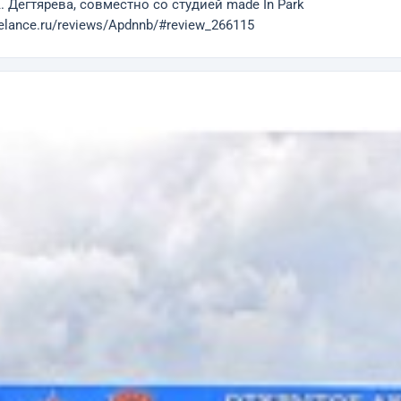
 Дегтярева, совместно со студией made In Park
elance.ru/reviews/Apdnnb/#review_266115