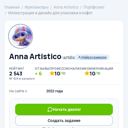
Главная
Фрилансеры
Anna Artistico
Портфолио
Иллюстрация и дизайн для упаковки конфет
Anna Artistico
›
artdis
Нейросаммари
РЕЙТИНГ
ОТЗЫВЫ
ПРОФЕССИОНАЛИЗМ
КОММУНИКАЦИЯ
2 543
6
10
10
/10
/10
№ 424 в каталоге
На сайте с
2022 года
Начать диалог
Создать задание