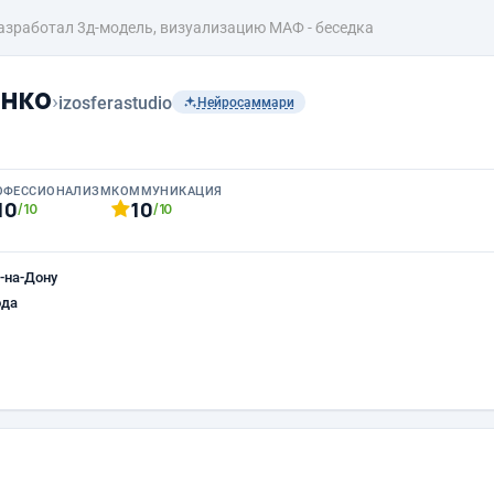
азработал 3д-модель, визуализацию МАФ - беседка
нко
›
izosferastudio
Нейросаммари
ОФЕССИОНАЛИЗМ
КОММУНИКАЦИЯ
10
10
/10
/10
-на-Дону
ода