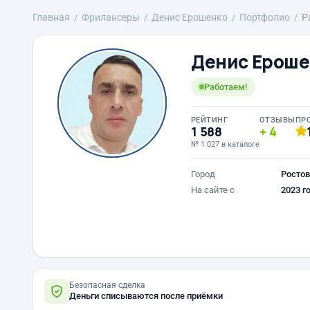
Главная
Фрилансеры
Денис Ерошенко
Портфолио
Р
Денис Ероше
Работаем!
РЕЙТИНГ
ОТЗЫВЫ
ПР
1 588
4
№ 1 027 в каталоге
Город
Ростов
На сайте с
2023 г
Безопасная сделка
Деньги списываются после приёмки