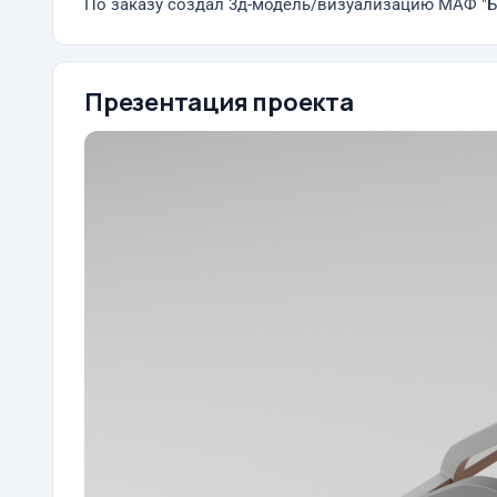
По заказу создал 3д-модель/визуализацию МАФ "Б
Презентация проекта