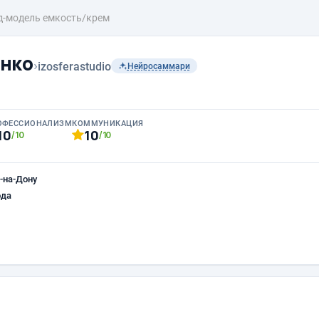
д-модель емкость/крем
нко
›
izosferastudio
Нейросаммари
ОФЕССИОНАЛИЗМ
КОММУНИКАЦИЯ
10
10
/10
/10
-на-Дону
ода