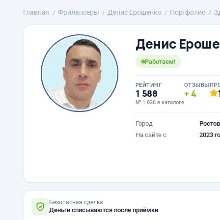
Главная
Фрилансеры
Денис Ерошенко
Портфолио
3
Денис Ероше
Работаем!
РЕЙТИНГ
ОТЗЫВЫ
ПР
1 588
4
№ 1 026 в каталоге
Город
Ростов
На сайте с
2023 г
Безопасная сделка
Деньги списываются после приёмки