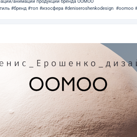
изации/анимации продукции бренда OOMOO
иль #бренд #топ #изосфера #deniseroshenkodesign #oomoo #g