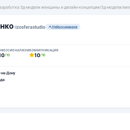
азработка 3д-модели женщины и дизайн-концепции/3д-модели/ви
нко
›
izosferastudio
Нейросаммари
ОФЕССИОНАЛИЗМ
КОММУНИКАЦИЯ
10
10
/10
/10
-на-Дону
ода