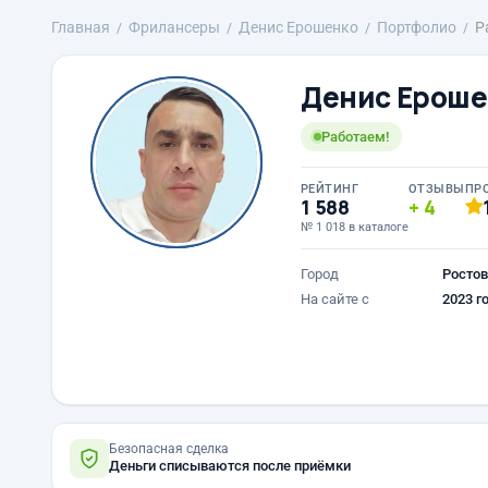
Главная
Фрилансеры
Денис Ерошенко
Портфолио
Р
Денис Ероше
Работаем!
РЕЙТИНГ
ОТЗЫВЫ
ПР
1 588
4
№ 1 018 в каталоге
Город
Ростов
На сайте с
2023 г
Безопасная сделка
Деньги списываются после приёмки