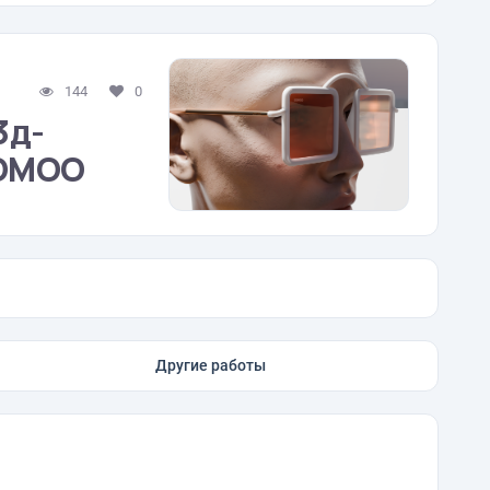
144
0
3д-
OOMOO
Другие работы