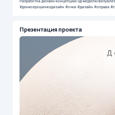
Разработка дизайн-концепции/3д-модели/визуал
#денисерошенкодизайн #очки #дизайн #оправа #ст
Презентация проекта