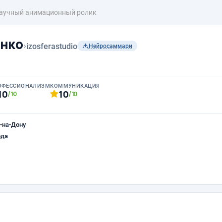
аучный анимационный ролик
нко
›
izosferastudio
Нейросаммари
ОФЕССИОНАЛИЗМ
КОММУНИКАЦИЯ
10
10
/10
/10
-на-Дону
ода