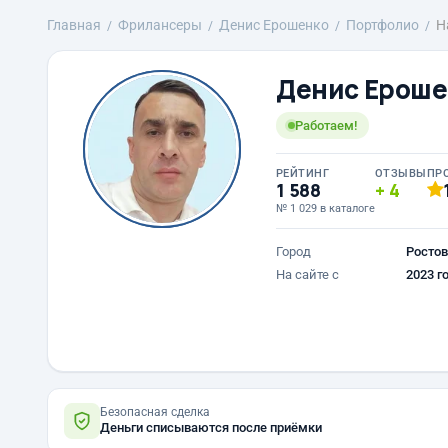
Главная
Фрилансеры
Денис Ерошенко
Портфолио
Н
Денис Ероше
Работаем!
РЕЙТИНГ
ОТЗЫВЫ
ПР
1 588
4
№ 1 029 в каталоге
Город
Ростов
На сайте с
2023 г
Безопасная сделка
Деньги списываются после приёмки