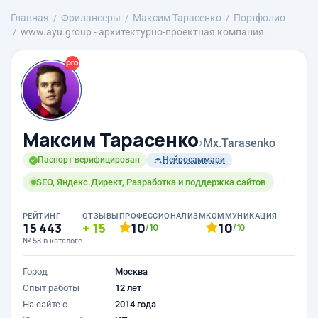
Главная
Фрилансеры
Максим Тарасенко
Портфолио
www.ayu.group - архитектурно-проектная компания.
Максим Тарасенко
›
Mx.Tarasenko
Паспорт верифицирован
Нейросаммари
SEO, Яндекс.Директ, Разработка и поддержка сайтов
РЕЙТИНГ
ОТЗЫВЫ
ПРОФЕССИОНАЛИЗМ
КОММУНИКАЦИЯ
15 443
15
10
10
/10
/10
№ 58 в каталоге
Город
Москва
Опыт работы
12 лет
На сайте с
2014 года