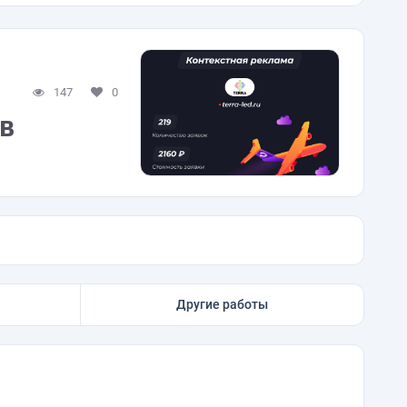
147
0
в
Другие работы