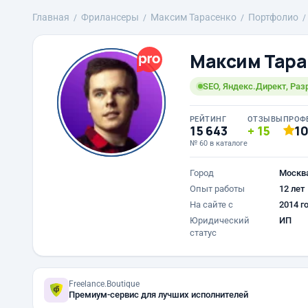
Главная
Фрилансеры
Максим Тарасенко
Портфолио
Максим Тара
SEO, Яндекс.Директ, Раз
РЕЙТИНГ
ОТЗЫВЫ
ПРОФ
15 643
15
1
№ 60 в каталоге
Город
Москв
Опыт работы
12 лет
На сайте с
2014 г
Юридический
ИП
статус
Freelance.Boutique
Премиум-сервис для лучших исполнителей