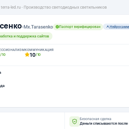
terra-led.ru - Производство светодиодных светильников
сенко
›
Mx.Tarasenko
Паспорт верифицирован
Нейросамм
работка и поддержка сайтов
ЕССИОНАЛИЗМ
КОММУНИКАЦИЯ
0
10
/10
/10
а
ода
Безопасная сделка
Деньги списываются после