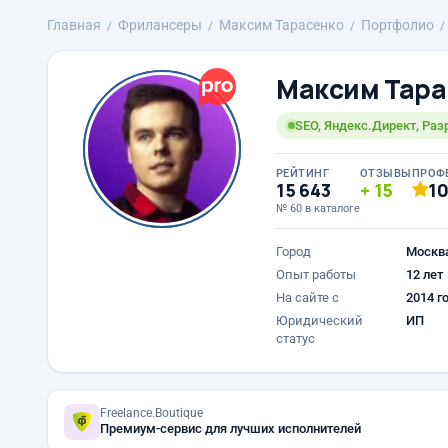
Главная
Фрилансеры
Максим Тарасенко
Портфолио
Максим Тара
SEO, Яндекс.Директ, Раз
РЕЙТИНГ
ОТЗЫВЫ
ПРОФ
15 643
15
1
№ 60 в каталоге
Город
Москв
Опыт работы
12 лет
На сайте с
2014 г
Юридический
ИП
статус
Freelance.Boutique
Премиум-сервис для лучших исполнителей