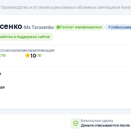
Производство и установка рекламных объемных светящихся букв
сенко
›
Mx.Tarasenko
Паспорт верифицирован
Нейросамм
работка и поддержка сайтов
ЕССИОНАЛИЗМ
КОММУНИКАЦИЯ
0
10
/10
/10
а
ода
Безопасная сделка
Деньги списываются после