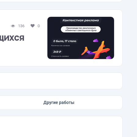
136
0
щихся
Другие работы