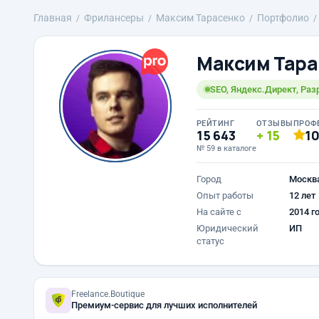
Главная
Фрилансеры
Максим Тарасенко
Портфолио
Максим Тара
SEO, Яндекс.Директ, Раз
РЕЙТИНГ
ОТЗЫВЫ
ПРОФ
15 643
15
1
№ 59 в каталоге
Город
Москв
Опыт работы
12 лет
На сайте с
2014 г
Юридический
ИП
статус
Freelance.Boutique
Премиум-сервис для лучших исполнителей