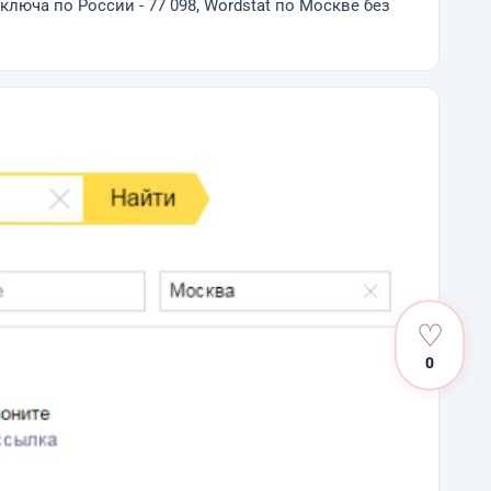
юча по России - 77 098, Wordstat по Москве без
♡
0