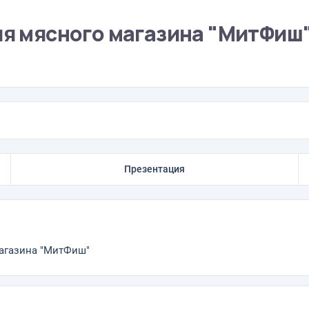
ля мясного магазина "МитФиш
Презентация
магазина "МитФиш"