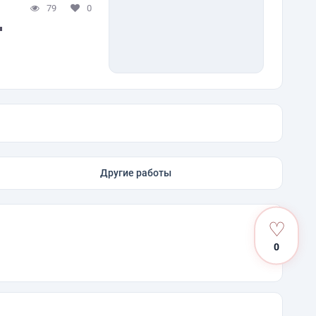
79
0
"
Другие работы
♡
0