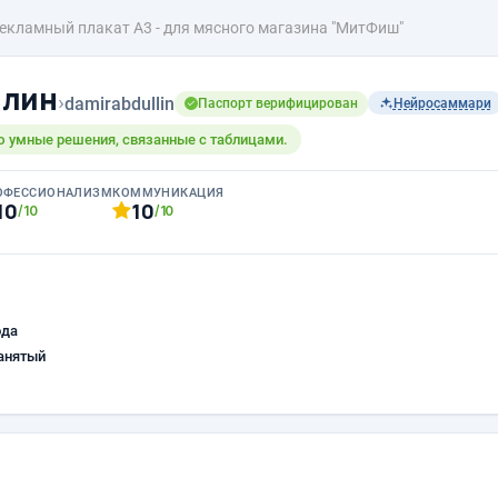
екламный плакат А3 - для мясного магазина "МитФиш"
ллин
›
damirabdullin
Паспорт верифицирован
Нейросаммари
 умные решения, связанные с таблицами.
ОФЕССИОНАЛИЗМ
КОММУНИКАЦИЯ
10
10
/10
/10
ода
анятый