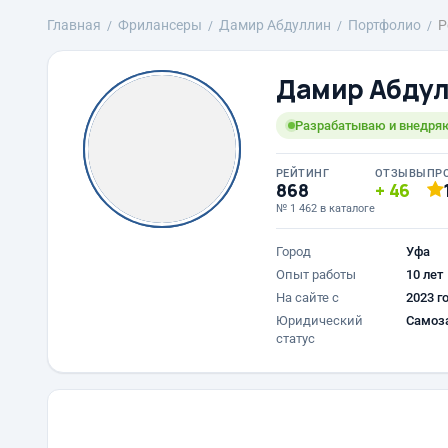
Главная
Фрилансеры
Дамир Абдуллин
Портфолио
Р
Дамир Абду
Разрабатываю и внедряю
РЕЙТИНГ
ОТЗЫВЫ
ПР
868
46
№ 1 462 в каталоге
Город
Уфа
Опыт работы
10 лет
На сайте с
2023 г
Юридический
Самоз
статус