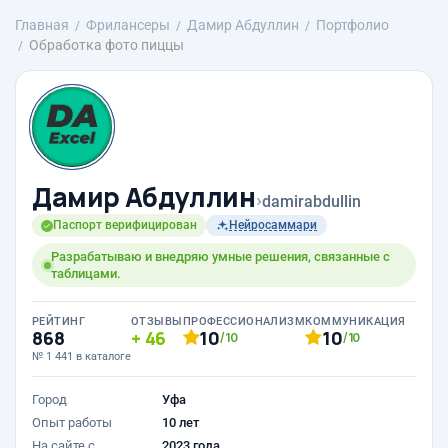
Главная
Фрилансеры
Дамир Абдуллин
Портфолио
Обработка фото пиццы
Дамир Абдуллин
›
damirabdullin
Паспорт верифицирован
Нейросаммари
Разрабатываю и внедряю умные решения, связанные с
таблицами.
РЕЙТИНГ
ОТЗЫВЫ
ПРОФЕССИОНАЛИЗМ
КОММУНИКАЦИЯ
868
46
10
10
/10
/10
№ 1 441 в каталоге
Город
Уфа
Опыт работы
10 лет
На сайте с
2023 года